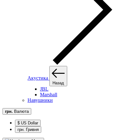
Акустика
Назад
JBL
Marshall
Навушники
грн.
Валюта
$ US Dollar
грн. Гривня