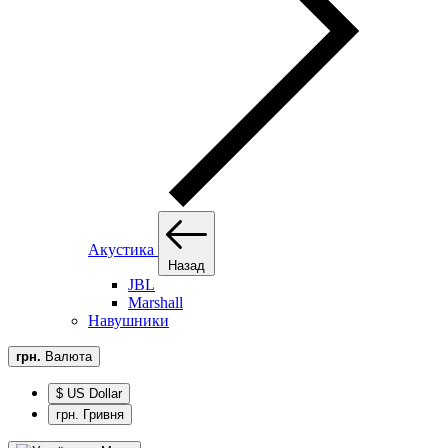
Акустика
Назад
JBL
Marshall
Навушники
грн.
Валюта
$ US Dollar
грн. Гривня