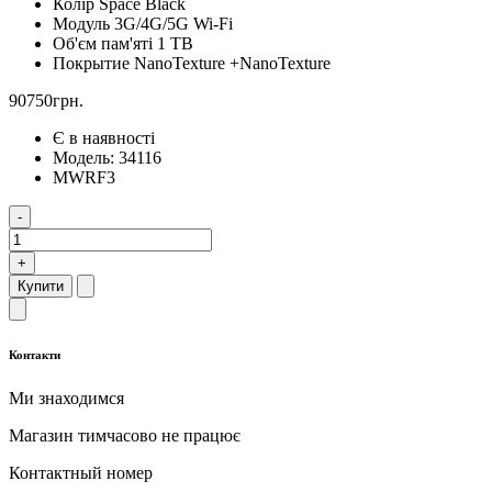
Колір
Space Black
Модуль 3G/4G/5G
Wi-Fi
Об'єм пам'яті
1 TB
Покрытие NanoTexture
+NanoTexture
90750грн.
Є в наявності
Модель:
34116
MWRF3
-
+
Купити
Контакти
Ми знаходимся
Магазин тимчасово не працює
Контактный номер