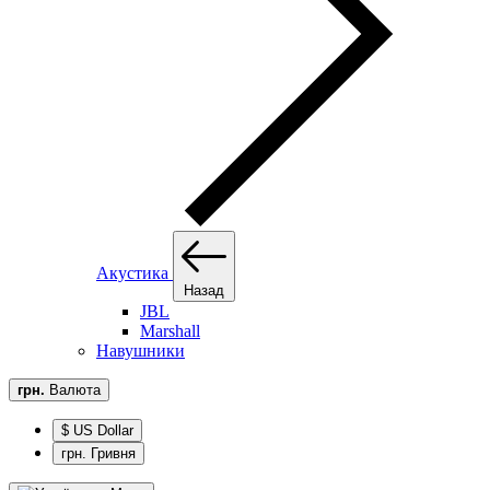
Акустика
Назад
JBL
Marshall
Навушники
грн.
Валюта
$ US Dollar
грн. Гривня