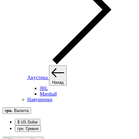
Акустика
Назад
JBL
Marshall
Навушники
грн.
Валюта
$ US Dollar
грн. Гривня