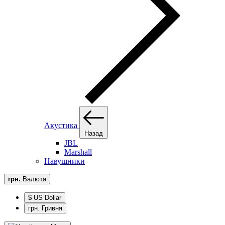
Акустика
Назад
JBL
Marshall
Навушники
грн.
Валюта
$ US Dollar
грн. Гривня