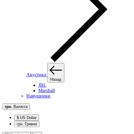
Акустика
Назад
JBL
Marshall
Навушники
грн.
Валюта
$ US Dollar
грн. Гривня