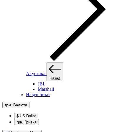
Акустика
Назад
JBL
Marshall
Навушники
грн.
Валюта
$ US Dollar
грн. Гривня