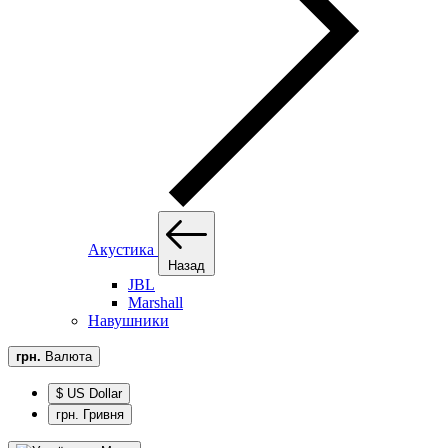
Акустика
Назад
JBL
Marshall
Навушники
грн.
Валюта
$ US Dollar
грн. Гривня