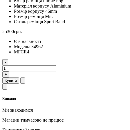
Колір ремінця
Purple Fog
Матеріал корпусу
Aluminium
Розмір корпусу
46mm
Розмір ремінця
M/L
Стиль ремінця
Sport Band
25300грн.
Є в наявності
Модель:
34962
MFCR4
-
+
Купити
Контакти
Ми знаходимся
Магазин тимчасово не працює
Контактный номер